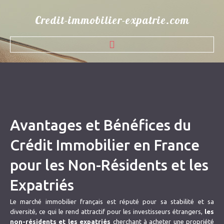
Credit-immobilier-expatrie.com
ACCUEIL
QUI SOMMES NOUS
SOLUTIONS DE FINANCEMENT
Avantages et Bénéfices du
PARTENAIRES BANCAIRES
Crédit Immobilier en France
CONTACT
pour les Non-Résidents et les
BLOG
Expatriés
Le marché immobilier français est réputé pour sa stabilité et sa
diversité, ce qui le rend attractif pour les investisseurs étrangers,
les
non-résidents et les expatriés
cherchant à acheter une propriété