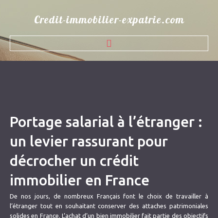
Credit-immobilier-expatrie.com
ACCUEIL
QUI SOMMES NOUS
SOLUTIONS DE FINANCEMENT
Portage salarial à l’étranger :
PARTENAIRES BANCAIRES
un levier rassurant pour
CONTACT
décrocher un crédit
BLOG
immobilier en France
De nos jours, de nombreux Français font le choix de travailler à
l’étranger tout en souhaitant conserver des attaches patrimoniales
solides en France. L’achat d’un bien immobilier fait partie des objectifs