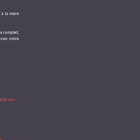
 à la mère
ra complet,
esser votre
édit non
?