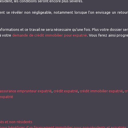
résident, les conditions seront encore plus sévères.
nt se révéler non négligeable, notamment lorsque l’on envisage un retour
ormations et ce travail ne sera nécessaire qu’une fois. Plus votre dossier se
à votre
demande de crédit immobilier pour expatrié
. Vous ferez ainsi progr
assurance emprunteur expatrié
,
crédit expatrié
,
crédit immobilier expatrié
,
cr
expatrié
iés et non-résidents
s pour bénéficier d’un financement immobilier pour non-résidents et expatriés 