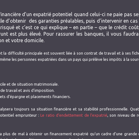
 financière d’un expatrié potentiel quand celui-ci ne paie pas s
le d’obtenir des garanties préalables, puis d’intervenir en cas d
risqué et c’est ce qui explique – en partie – que le crédit coû
runt est plus élevé. Pour rassurer les banques, il vous faudr
on et votre domicile.
 et la difficulté principale est souvent liée à son contrat de travail et à ses fic
même les personnes expatriées dans un pays qui prélève les impôts à la sou
micile et de situation matrimoniale.
 de travail et avis d’imposition.
vrets d’épargne et placements financiers.
lysera toujours sa situation financière et sa stabilité professionnelle. Quat
otentiel emprunteur :
Le ratio d’endettement de l’expatrié
, son niveau de 
a plus de mal à obtenir un financement expatrié qu’un cadre d’une grande e