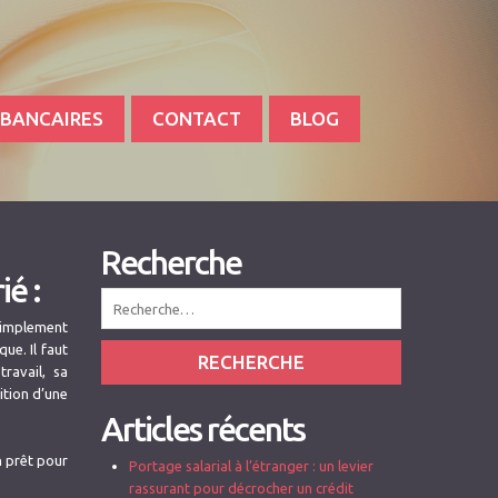
 BANCAIRES
CONTACT
BLOG
Recherche
ié :
 Simplement
ue. Il faut
RECHERCHE
travail,
sa
ition d’une
Articles récents
un prêt pour
Portage salarial à l’étranger : un levier
rassurant pour décrocher un crédit