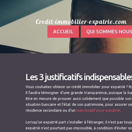
Credit-immobilier-expatrie.com
ACCUEIL
QUI SOMMES NOU
Les 3 justificatifs indispensabl
Vous souhaitez obtenir un crédit immobilier pour expatrié ? Ra
Il faudra témoigner d’une grande transparence, puisque la ban
être en mesure de prouver aussi solidement que possible son id
situation bancaire et l’état de son patrimoine, pour assurer 
résidence secondaire ou d’un
bien locatif pour expatrié
.
Lorsqu’un expatrié part s’installer à l’étranger, il n’est pas to
expatrié n’est pourtant pas impossible, à condition d’éviter ce