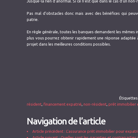
Jusque-là rien d’anormal. Si ce n’est que dans le cas d’un non-
Pas mal d’obstacles donc mais avec des bénéfices qui peuve
patrie.
En règle générale, toutes les banques demandent les mêmes inf
plus vous pourrez obtenir rapidement une réponse adaptée 
projet dans les meilleures conditions possibles.
Étiquettes
résident
,
financement expatrié
,
non-résident
,
prêt immobilier 
Navigation de l’article
Article précédent
: L’assurance prêt immobilier pour expatr
Article suivant
: Quelles sont les garanties et contrepartie