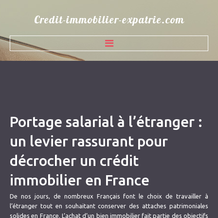
Credit-immobilier-expatrie.com
ACCUEIL
QUI SOMMES NOUS
SOLUTIONS DE FINANCEMENT
Portage salarial à l’étranger :
PARTENAIRES BANCAIRES
un levier rassurant pour
CONTACT
décrocher un crédit
BLOG
immobilier en France
De nos jours, de nombreux Français font le choix de travailler à
l’étranger tout en souhaitant conserver des attaches patrimoniales
solides en France. L’achat d’un bien immobilier fait partie des objectifs